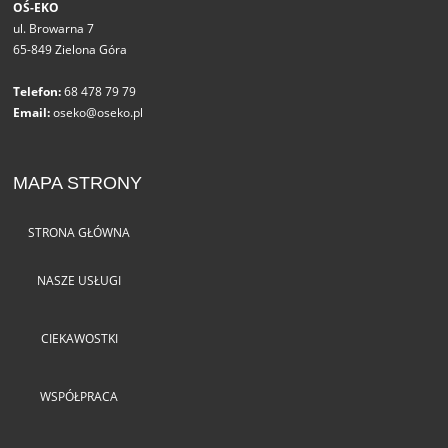
OŚ-EKO
ul. Browarna 7
65-849 Zielona Góra
Telefon:
68 478 79 79
Email:
oseko@oseko.pl
MAPA STRONY
STRONA GŁÓWNA
NASZE USŁUGI
CIEKAWOSTKI
WSPÓŁPRACA